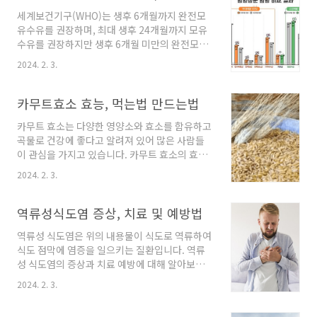
금 봉투는 장례식장에 참석할 때 상주에게 고인
선택할 수 있습..
세계보건기구(WHO)는 생후 6개월까지 완전모
의 죽음을 애도의 표현으로 전하는 돈을 담는 봉
유수유를 권장하며, 최대 생후 24개월까지 모유
투입니다. 다른 용어로 부의금이라고 하는대 뜻
수유를 권장하지만 생후 6개월 미만의 완전모유
은 장례비용을 돕기 위해 내는 돈을 의미합니다.
수유율은 20% 미만일 정도로, 사정상 차선책인
용어가 어떻든 봉투를 쓰는 방법은 동일하니 지
2024. 2. 3.
분유수유를 해야 하는 경우가 많습니다. 그렇다
금부터 알아보도록 하겠습니다. 조의금 봉투 쓰
면 내 아이에게 맞는 분유 선택의 기준은 무엇인
는 법 봉투 앞면에는 세로로 조의 문구를 적습니
지 어떤 분유들이 엄마에게 선택받고 있는지에
카무트효소 효능, 먹는법 만드는법
다. 조의 문구는 아래의 예시 중에서 하나를 선택
대해서 알아보겠습니다. 분유의 종류 분유는 크
하면 됩니다. 이 문..
카무트 효소는 다양한 영양소와 효소를 함유하고
게 조제유와 조제식으로 나뉩니다. 조제유는 원
곡물로 건강에 좋다고 알려져 있어 많은 사람들
유 또는 유가공품을 주원료로 하여 모유의 유(乳)
이 관심을 가지고 있습니다. 카무트 효소의 효능
의 함량에 가까운 60%를 기준으로 아이의 성장
과 먹는 방법, 주의사항 등에 대해 자세히 알아보
발육에 필요한 무기질, 비타민 등 여러 영양성분
2024. 2. 3.
겠습니다. 카무트 효소란? 카무트 효소는 고대 이
을 첨가하여 가공한 것을 말합니다. 조제식은
집트에서 발견된 고대 트리티코 무인 열대 곡물
60% 미만의 유성분과 분리대두단백 또는 기타
인 '카무트'를 발효시켜 만드는 건강 음료입니다.
역류성식도염 증상, 치료 및 예방법
의 식품에서 유래한 단백질을 주원료로 하여 영
카무트는 단백질, 섬유질, 미네랄, 비타민 등이 풍
아의 성장 및 발육에 적합..
역류성 식도염은 위의 내용물이 식도로 역류하여
부하고, 낮은 GI 지수를 가지고 있어 혈당 조절에
식도 점막에 염증을 일으키는 질환입니다. 역류
도움을 줍니다. 또한, 카무트 효소는 프로바이오
성 식도염의 증상과 치료 예방에 대해 알아보겠
틱스로 인해 장내 유익균 증식을 도와 장건강을
습니다. 역류성 식도염의 증상 역류성 식도염의
챙길 수 있습니다. 노화 방지 효과도 있습니다. 카
2024. 2. 3.
증상은 단순히 속쓰림뿐 아니라 아래의 증상을
무트 효소의 효능 카무트 효소는 다음과 같은 효
동반할 수 있기 때문에 특히 식후나 빈속에 아래
능이 있습니다. 혈당 조절: 카무트 효소는 낮은 GI