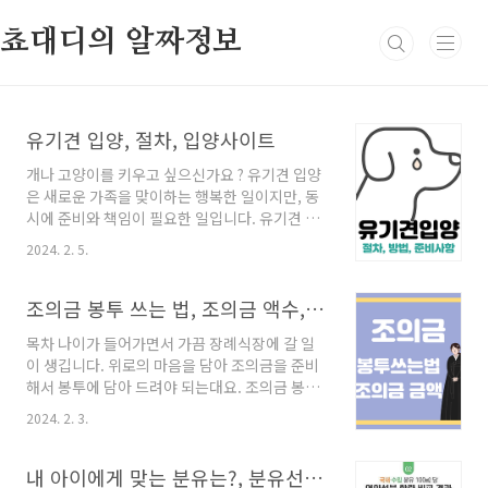
본문 바로가기
쵸대디의 알짜정보
유기견 입양, 절차, 입양사이트
개나 고양이를 키우고 싶으신가요 ? 유기견 입양
은 새로운 가족을 맞이하는 행복한 일이지만, 동
시에 준비와 책임이 필요한 일입니다. 유기견 입
양을 고려하고 계신다면, 다음의 내용을 참고해
2024. 2. 5.
주세요. 유기견 입양 장점과 단점 유기견 입양의
장점 유기견은 보호소나 임시보호자에게서 사랑
과 관심을 받지 못하고, 불안하고 외로운 시간을
조의금 봉투 쓰는 법, 조의금 액수, 계좌이체
보내고 있습니다. 유기견을 입양함으로써, 그들
목차 나이가 들어가면서 가끔 장례식장에 갈 일
에게 새로운 삶의 기회와 행복을 선사할 수 있습
이 생깁니다. 위로의 마음을 담아 조의금을 준비
니다. 유기견은 이미 성장한 개이기 때문에, 강아
해서 봉투에 담아 드려야 되는대요. 조의금 봉투
지 때의 훈련과 관리에 드는 시간과 비용을 절약
쓰는 법과 친분에 따라 적정한 조의금 액수에 대
할 수 있습니다. 또한, 유기견은 입양자에게 감사
2024. 2. 3.
해 알려드리겠습니다. 장례식 조의금은 직접 조
하고 충성스러운 마음을 보이는 경우가 많습니
문하여 내는 것이 예의지만, 요즘에는 비대면 조
다. 유기견은 다양한 품종과 성격의 개들이 있기
문을 하는 경우도 점차 많아지고 있습니다. 조의
내 아이에게 맞는 분유는?, 분유선택의 기준
때문에, 자신의 취향과 생활 스타일에 맞는 개를