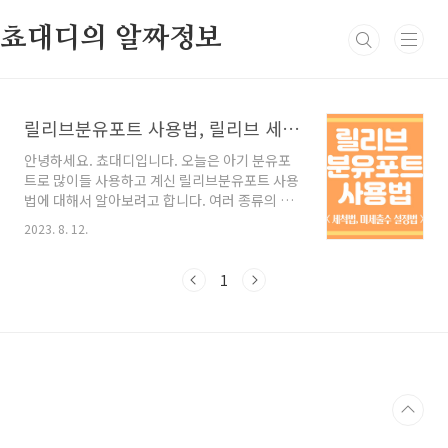
본문 바로가기
쵸대디의 알짜정보
릴리브분유포트 사용법, 릴리브 세척법
안녕하세요. 쵸대디입니다. 오늘은 아기 분유포
트로 많이들 사용하고 계신 릴리브분유포트 사용
법에 대해서 알아보려고 합니다. 여러 종류의 분
유포트 중에 릴리브분유포트를 선택한 이유는 온
2023. 8. 12.
도조절과 출수량 조절이 용이하고 매번 포트를
들고 내릴 필요가 없어 엄마 아빠의 손목보호를
해준다는 점 그리고 버튼 하나로 미리 설정해 둔
1
만큼만 정확하게 물의 양이 나오기 때문에 분유
타기 간편하다는 점이었는대요. 저희 아기 맘마
존에 없어서는 안 될 릴리브분유포트 사용법, 초
기 세척법, 그리고 출수량 미세조절 방법 등에 대
해 알아보겠습니다. 목차 릴리브분유포트 장단점
설정된 출수량으로 물이 자동출수 되어 손목이
편함 100˚C 끓인 물로 5분 살균 사독하여 잔여염
소 및 세균번식 방지 물을 자동으로 끓이고 48시