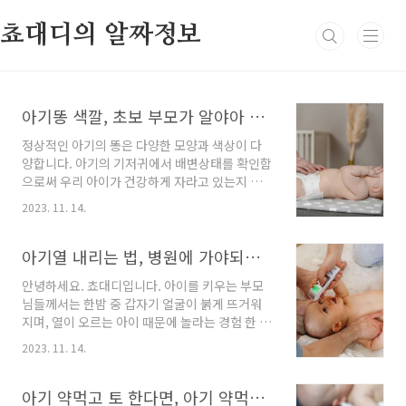
본문 바로가기
쵸대디의 알짜정보
아기똥 색깔, 초보 부모가 알야아 할 모든 것
정상적인 아기의 똥은 다양한 모양과 색상이 다
양합니다. 아기의 기저귀에서 배변상태를 확인함
으로써 우리 아이가 건강하게 자라고 있는지 확
인해 볼 수 있습니다. 아기 똥에 관해서는 대부분
2023. 11. 14.
의 초보 부모는 질문이 많을 것입니다. 아기의 똥
은 얼마나 자주, 그리고 어떤 모습이어야 하는지?
모유 먹은 아기똥이 냄새가 더 심한지? 녹색변은
아기열 내리는 법, 병원에 가야되는 경우
정상인지? 아기 똥에는 너무 다양한 색상과 형태
안녕하세요. 쵸대디입니다. 아이를 키우는 부모
를 띠고 있어 경험이 많은 부모도 생소한 형태의
님들께서는 한밤 중 갑자기 얼굴이 붉게 뜨거워
아기똥을 마주하게 될 수 있습니다. 다양한 유형
지며, 열이 오르는 아이 때문에 놀라는 경험 한 번
의 아기 똥에 대해 설명하고 정상적인 것과 그렇
쯤은 하셨을 텐대요. 병원에 갈 수 있는 시간대라
지 않은 것 구별하기 위한 아기똥에 대한 모든 것
2023. 11. 14.
면 의사의 진찰을 받겠지만 한밤중 열이 오른 아
을 다뤄보겠습니다. 신생아 똥은 어떻게 생겼습
이를 응급실에 데리고 가야 할지 고민이 되실 텐
니까? 아기는 출생 후 24시간 이내에 첫 배변을
대요. 그런 부모님들을 위해 오늘은 아기열 내리
아기 약먹고 토 한다면, 아기 약먹이는법
할 가능성이 높습니다. 태변이라고 불리는 아기