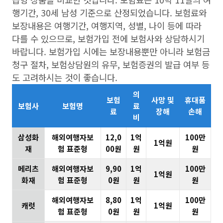
행기간, 30세 남성 기준으로 산정되었습니다. 보험료와
보장내용은 여행기간, 여행지역, 성별, 나이 등에 따라
다를 수 있으므로, 보험가입 전에 보험사와 상담하시기
바랍니다. 보험가입 시에는 보장내용뿐만 아니라 보험금
청구 절차, 보험상담원의 유무, 보험증권의 발급 여부 등
도 고려하시는 것이 좋습니다.
의
보험
사망 및
휴대품
보험사
보험명
료
료
장해
손해
비
삼성화
해외여행자보
12,0
1억
100만
1억원
재
험 표준형
00원
원
원
메리츠
해외여행자보
9,90
1억
100만
1억원
화재
험 표준형
0원
원
원
해외여행자보
8,80
1억
100만
캐럿
1억원
험 표준형
0원
원
원