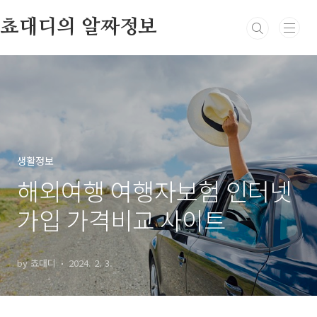
본문 바로가기
쵸대디의 알짜정보
생활정보
해외여행 여행자보험 인터넷
가입 가격비교 사이트
by 쵸대디
2024. 2. 3.