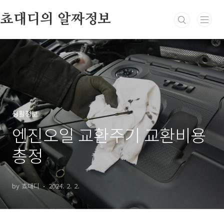
본문 바로가기
쵸대디의 알짜정보
생활정보
엔진오일 교환주기 교환비용
총정
by 쵸대디
2024. 2. 2.