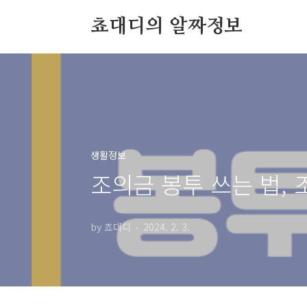
본문 바로가기
쵸대디의 알짜정보
생활정보
조의금 봉투 쓰는 법, 
by 쵸대디
2024. 2. 3.