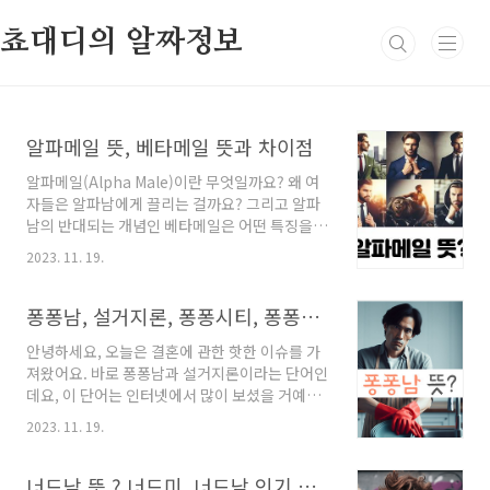
본문 바로가기
쵸대디의 알짜정보
알파메일 뜻, 베타메일 뜻과 차이점
알파메일(Alpha Male)이란 무엇일까요? 왜 여
자들은 알파남에게 끌리는 걸까요? 그리고 알파
남의 반대되는 개념인 베타메일은 어떤 특징을
가지고 있을까요? 이번 글에서는 알파메일의 뜻
2023. 11. 19.
과 유래, 알파남의 특징, 베타메일의 의미에 대해
알아보겠습니다. 알파메일(Alpha Male)의 뜻과
유래 알파메일이라는 단어는 동물 행동학에서 비
퐁퐁남, 설거지론, 퐁퐁시티, 퐁퐁단 뜻과 유래
롯된 개념으로, 동물 사회에서 가장 강하고 지도
안녕하세요, 오늘은 결혼에 관한 핫한 이슈를 가
력 있는 개체를 의미합니다. 이 개념은 1970년에
져왔어요. 바로 퐁퐁남과 설거지론이라는 단어인
출간된 미국 생물학자 데이비드 멕의 저서 ‘늑
데요, 이 단어는 인터넷에서 많이 보셨을 거예요.
대’에서 처음 사용된 단어로 보고 있습니다¹. 늑
퐁퐁남, 설거지론, 퐁퐁녀, 퐁퐁단, 퐁퐁시티 이
대 무리 중 선두에서 무리를 이끄는 리더를 알파
2023. 11. 19.
들의 뜻과 유래, 예시, 자가진단 방법 등을 알아보
메일이라는 단어를 사용했습니다. 즉 원래의 의
겠습니다. 설거지론 뜻 설거지론이란, 연애 경험
미만 봤을 때는 무리를 이끌 수 있는 남성성과 리
이 없는 남자가 연애 경험이 많은 여자와 결혼하
너드남 뜻 ? 너드미, 너드남 인기 이유
더십을 가진 수컷을 알파 메일이라고 볼 수 있..