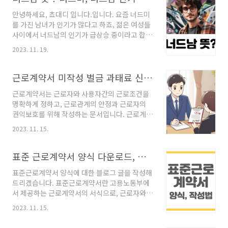
는 것을 비난하는 말이에요. 이는 마치 남이 먹었
안녕하세요, 쵸대디 입니다.입니다. 요즘 너드미
던 음식 그릇을 설거지하는 것처럼, 과거의 문란
를 가진 남녀가 인기가 많다고 하죠, 젊은 여성들
한 연애나 성관계를 가진 배우자의 과거를 씻어
사이에서 너드남의 인기가 급상승 중이라고 합니
주는 것이라고 비유하는 거예요. 설거지론에서는
다. 오늘은 너드남, 너드미의 뜻은 무엇인지 너드
이런 남자들을 '퐁퐁남’이라고 부르는데요, 퐁퐁
2023. 11. 19.
남이 인기 있는 이유에 대해서 함께 알아보도록
남은 주방세제 '퐁퐁'과 남자를 뜻하는 '남'자를
하겠습니다. 너드(Nerd)의 뜻 너드남, 너드미는
합친 말이에요. 퐁퐁남 뜻 퐁퐁남이란 말은 주방
너드(Nerd)라는 영어 단어와 남자, 아름다움을
근로계약서 미작성 벌금 과태료 신고방법
세제 '퐁퐁'과 남성을 뜻하는 '남'자를 합친 단어..
뜻하는 한자를 합친 말입니다. 그렇다면 먼저 너
근로계약서는 근로자와 사용자간의 근로조건을
드의 뜻이 무엇인지부터 알아봐야겠지요? 너드
명확하게 정하고, 근로관계의 안정과 근로자의
(Nerd)는 영어로는 다음과 같은 뜻을 가지고 있
권익보호를 위해 작성하는 문서입니다. 근로계약
습니다. 멍청하고 따분한 사람 컴퓨터만 아는 괴
서는 근로기준법에 따라 반드시 작성해야 하며,
짜 특정 주제, 사람들이 모르는 관심사, 특히 전문
2023. 11. 15.
작성하지 않을 경우 벌금이나 과태료가 부과될
가처럼 특정 일에 열정적이고 지식이 풍부한 사
수 있습니다. 이번에는 근로계약서 미작성의 불
람 즉, 너드는 지능이 뛰어나지만 강박관념에 사
이익과 신고방법에 대해 알아보겠습니다. 근로계
표준 근로계약서 양식 다운로드, 작성법
로잡혀 있거나 사회성이 떨어지는 사람을 전형적
약서 미작성 벌금 근로계약서 미작성은 근로기준
으..
표준근로계약서 양식에 대한 블로그 글을 작성해
법을 위반하는 행위로, 근로자와 사용자 모두에
드리겠습니다. 표준근로계약서란 고용노동부에
게 불이익이 있습니다. 근로자의 경우, 근로계약
서 제공하는 근로계약서의 서식으로, 근로자와
서가 없으면 근로조건을 입증하기 어렵고, 임금
사용자간의 근로조건을 명확하게 정하고, 근로관
체불이나 근로시간 초과, 휴가 부여 등의 문제가
2023. 11. 15.
계의 안정과 근로자의 권익보호를 위해 작성하는
발생할 경우 권리를 주장하기 어렵습니다. 또한,
문서입니다. 표준근로계약서는 다양한 근로자 특
실업급여나 산재보험 등의 사회보장제도를 이용