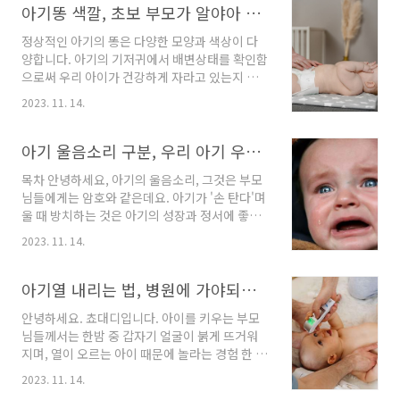
성에 맞춰 7가지 종류로 구분되며, 고용노동부 홈
아기똥 색깔, 초보 부모가 알야아 할 모든 것
하기 어렵습니다. 근로계약서 미작성의 벌금액은
페이지나 워크넷에서 무료로 다운로드할 수 있습
근로자의 종류와 근로계약서 미작성..
정상적인 아기의 똥은 다양한 모양과 색상이 다
니다. 이번에는 표준근로계약서의 종류와 작성방
양합니다. 아기의 기저귀에서 배변상태를 확인함
법, 그리고 주의사항에 대해 알아보겠습니다. 표
으로써 우리 아이가 건강하게 자라고 있는지 확
준 근로계약서 양식 다운로드 일반근로자용 표준
인해 볼 수 있습니다. 아기 똥에 관해서는 대부분
근로계약서 일반적인 근로자를 대상으로 하는 표
2023. 11. 14.
의 초보 부모는 질문이 많을 것입니다. 아기의 똥
준근로계약서입니다. 근로계약기간, 근무장소,
은 얼마나 자주, 그리고 어떤 모습이어야 하는지?
업무내용, 소정근로시간, 임금, 연차유급휴가 등
모유 먹은 아기똥이 냄새가 더 심한지? 녹색변은
아기 울음소리 구분, 우리 아기 우는 이유
의 근로조건을 기재합니다. 건설일용근로자용 표
정상인지? 아기 똥에는 너무 다양한 색상과 형태
준근로계약서 건설현장에서 일용근로를..
목차 안녕하세요, 아기의 울음소리, 그것은 부모
를 띠고 있어 경험이 많은 부모도 생소한 형태의
님들에게는 암호와 같은데요. 아기가 '손 탄다'며
아기똥을 마주하게 될 수 있습니다. 다양한 유형
울 때 방치하는 것은 아기의 성장과 정서에 좋지
의 아기 똥에 대해 설명하고 정상적인 것과 그렇
않습니다. 아기의 안정과 애착을 위해 충분한 스
지 않은 것 구별하기 위한 아기똥에 대한 모든 것
2023. 11. 14.
킨십과 애정 표현이 중요하며, 아기의 울음을 이
을 다뤄보겠습니다. 신생아 똥은 어떻게 생겼습
해하고 적절히 대응하는 능력이 필요합니다. 이
니까? 아기는 출생 후 24시간 이내에 첫 배변을
제부터 아기의 울음소리 구별법과 달래는 방법을
아기열 내리는 법, 병원에 가야되는 경우
할 가능성이 높습니다. 태변이라고 불리는 아기
함께 알아보도록 하겠습니다. 이를 통해 부모님
의 첫 ..
안녕하세요. 쵸대디입니다. 아이를 키우는 부모
들께서 아기의 울음을 더 잘 이해하고, 효과적으
님들께서는 한밤 중 갑자기 얼굴이 붉게 뜨거워
로 대응하실 수 있게 도와드리고자 합니다. 아기
지며, 열이 오르는 아이 때문에 놀라는 경험 한 번
울음소리 유형 1. 입술을 동그랗게 눈감고 울때
쯤은 하셨을 텐대요. 병원에 갈 수 있는 시간대라
아기가 졸릴 때는 특별한 행동이나 소리를 내며
2023. 11. 14.
면 의사의 진찰을 받겠지만 한밤중 열이 오른 아
이를 표현합니다. 칭얼거리거나 짜증을 내는 듯