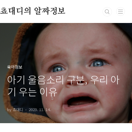
본문 바로가기
쵸대디의 알짜정보
육아정보
아기 울음소리 구분, 우리 아
기 우는 이유
by 쵸대디
2023. 11. 14.