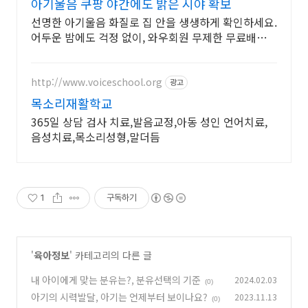
아기울음 쿠팡 야간에도 밝은 시야 확보
선명한 아기울음 화질로 집 안을 생생하게 확인하세요.
어두운 밤에도 걱정 없이, 와우회원 무제한 무료배송으
로 만나보세요.
http://www.voiceschool.org
광고
목소리재활학교
365일 상담 검사 치료,발음교정,아동 성인 언어치료,
음성치료,목소리성형,말더듬
1
구독하기
'
육아정보
' 카테고리의 다른 글
내 아이에게 맞는 분유는?, 분유선택의 기준
2024.02.03
(0)
아기의 시력발달, 아기는 언제부터 보이나요?
2023.11.13
(0)