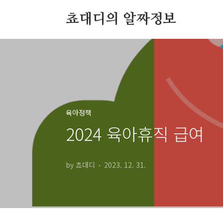
본문 바로가기
쵸대디의 알짜정보
육아정책
2024 육아휴직 급여
by 쵸대디
2023. 12. 31.