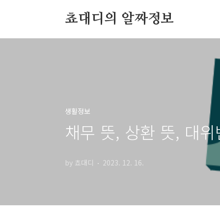
본문 바로가기
쵸대디의 알짜정보
생활정보
채무 뜻, 상환 뜻, 대
by 쵸대디
2023. 12. 16.