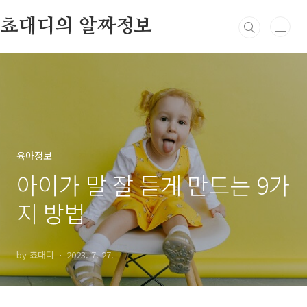
본문 바로가기
쵸대디의 알짜정보
육아정보
아이가 말 잘 듣게 만드는 9가
지 방법
by 쵸대디
2023. 7. 27.