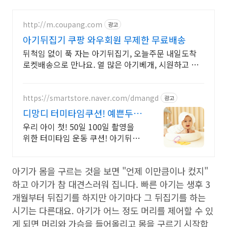
http://m.coupang.com
광고
아기뒤집기 쿠팡 와우회원 무제한 무료배송
뒤척임 없이 푹 자는 아기뒤집기, 오늘주문 내일도착
로켓배송으로 만나요. 열 많은 아기베개, 시원하고 부
드러운 소재로 쾌적한 밤을 선물해요.
https://smartstore.naver.com/dmangd
광고
디망디 터미타임쿠션! 예쁜두
상! 오감발달! 쿠션
우리 아이 첫! 50일 100일 촬영을
위한 터미타임 운동 쿠션! 아기뒤집
기
아기가 몸을 구르는 것을 보면 "언제 이만큼이나 컸지"
하고 아기가 참 대견스러워 집니다. 빠른 아기는 생후 3
개월부터 뒤집기를 하지만 아기마다 그 뒤집기를 하는
시기는 다른대요. 아기가 어느 정도 머리를 제어할 수 있
게 되면 머리와 가슴을 들어올리고 몸을 구르기 시작합