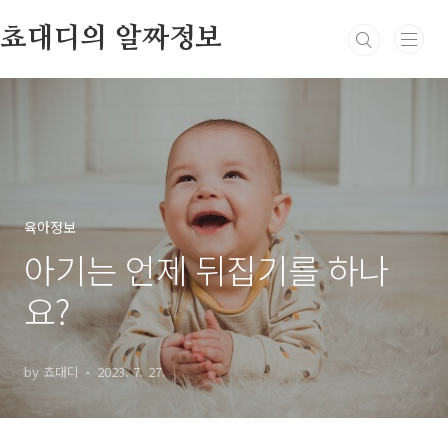
본문 바로가기
쵸대디의 알짜정보
육아정보
아기는 언제 뒤집기를 하나
요?
by 쵸대디
2023. 7. 27.