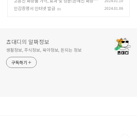
고혼진 화장품 가격, 효과 및 성분(손예진 화장
2024.01.10
품)
인감증명서 인터넷 발급
2024.01.06
(1)
(0)
쵸대디의 알짜정보
생활정보, 주식정보, 육아정보, 돈되는 정보
구독하기