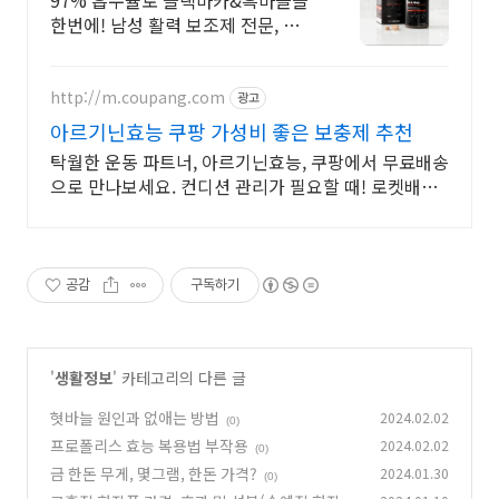
한번에! 남성 활력 보조제 전문, 비
어맨 진짜 나로 돌아가는 2알! 지치
지 않는 활력을 위한 선택! 뉴트리버
틀러 비어맨!
http://m.coupang.com
광고
아르기닌효능 쿠팡 가성비 좋은 보충제 추천
탁월한 운동 파트너, 아르기닌효능, 쿠팡에서 무료배송
으로 만나보세요. 컨디션 관리가 필요할 때! 로켓배송
으로 빠르고 신선하게 받아보세요.
공감
구독하기
'
생활정보
' 카테고리의 다른 글
혓바늘 원인과 없애는 방법
2024.02.02
(0)
프로폴리스 효능 복용법 부작용
2024.02.02
(0)
금 한돈 무게, 몇그램, 한돈 가격?
2024.01.30
(0)