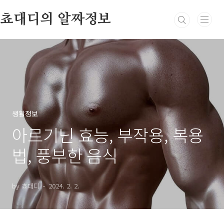
본문 바로가기
쵸대디의 알짜정보
생활정보
아르기닌 효능, 부작용, 복용
법, 풍부한 음식
by 쵸대디
2024. 2. 2.