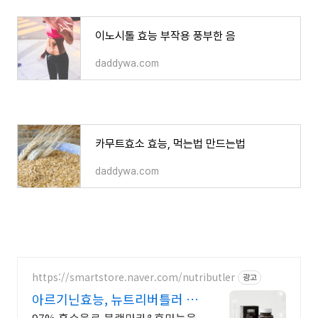
이노시톨 효능 부작용 풍부한 음
daddywa.com
카무트효소 효능, 먹는법 만드는법
daddywa.com
https://smartstore.naver.com/nutributler
광고
아르기닌효능, 뉴트리버틀러 알
림받기 동의시 천원 쿠폰!
97% 흡수율로 블랙마카&흑마늘을